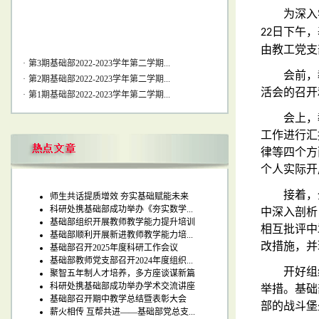
为深入
日下午，
22
由教工党支
·
第3期基础部2022-2023学年第二学期...
·
第2期基础部2022-2023学年第二学期...
会前，
·
第1期基础部2022-2023学年第二学期...
活会的召开
·
基础部德育教研室举办传统文化大赛...
会上，
工作进行汇
律等四个方
个人实际开
接着，
师生共话提质增效 夯实基础赋能未来
科研处携基础部成功举办《夯实数学...
中深入剖析
基础部组织开展教师教学能力提升培训
相互批评中
基础部顺利开展新进教师教学能力培...
改措施，并
基础部召开2025年度科研工作会议
基础部教师党支部召开2024年度组织...
开好组
聚智五年制人才培养，多方座谈谋新篇
科研处携基础部成功举办学术交流讲座
举措。基础
基础部召开期中教学总结暨表彰大会
部的战斗堡
薪火相传 互帮共进——基础部党总支...